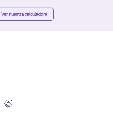
orro a los 20 y a los 30 años.
Ver nuestra calculadora
de ahorros para la jubilación