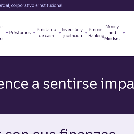
cial, corporativo e institucional
as
Money
Préstamo
Inversión y
Premier
Préstamos
and
de casa
jubilación
Banking
to
Mindset
nce a sentirse impa