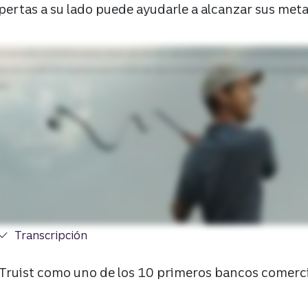
pertas a su lado puede ayudarle a alcanzar sus meta
 no es bueno. No. No lo es. Voy a tener que hacer un drop. Espera. Prueba esto. ¿Qué? Cuando trabaja con alguien que sabe lo que necesita justo cuando lo necesita, usted es imparable. Está b
Truist, creemos que sucede lo mismo con las operaciones bancarias. Esto funcionará. ¿Tienes algo para comer? Revisa tu bolsillo. Truist: líderes en operaciones bancarias, inquebrantable
nción.
Transcripción
de video de Kirk Cousins.
de Truist como uno de los 10 primeros bancos comerc