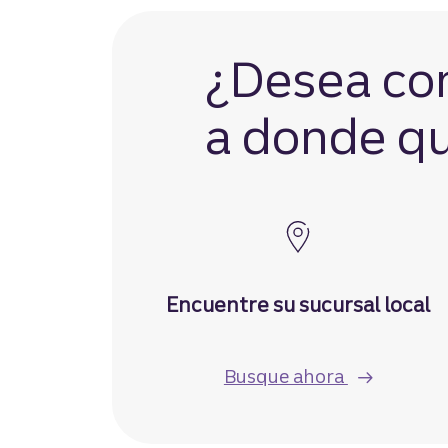
¿Desea co
a donde qui
Encuentre su sucursal local
una sucursa
Busque ahora