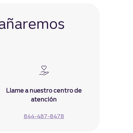
pañaremos
Llame a nuestro centro de
atención
844-487-8478
llame a nuestro centro de