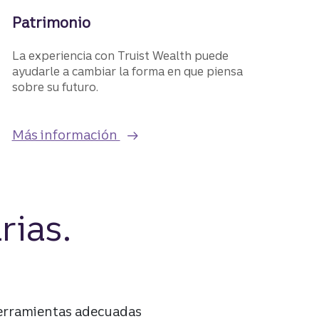
Patrimonio
La experiencia con Truist Wealth puede
ayudarle a cambiar la forma en que piensa
sobre su futuro.
sobre nuestros servicios de Wea
ones de cuentas corrientes para empresas pequeñas
Más información
rias.
 herramientas adecuadas