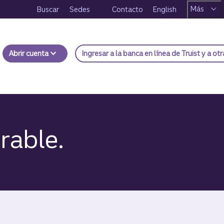
Más
Buscar
Sedes
Contacto
English
Abrir cuenta
Ingresar
a la banca en línea de Truist y a ot
rable.