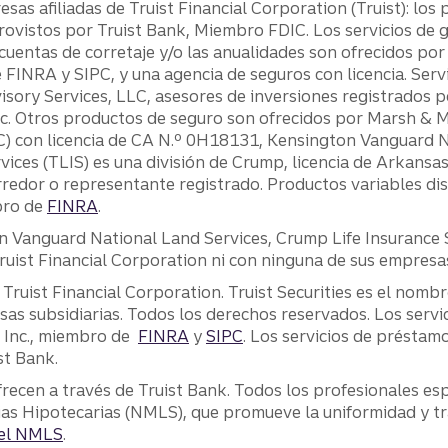
sas afiliadas de Truist Financial Corporation (Truist): los 
ovistos por Truist Bank, Miembro FDIC. Los servicios de g
cuentas de corretaje y/o las anualidades son ofrecidos por 
FINRA y SIPC, y una agencia de seguros con licencia. Servi
visory Services, LLC, asesores de inversiones registrados
 Inc. Otros productos de seguro son ofrecidos por Marsh 
LC) con licencia de CA N.º 0H18131, Kensington Vanguard N
ervices (TLIS) es una división de Crump, licencia de Arkans
rredor o representante registrado. Productos variables dis
bro de
FINRA
.
nguard National Land Services, Crump Life Insurance Serv
ruist Financial Corporation ni con ninguna de sus empresas
 Truist Financial Corporation. Truist Securities es el nombr
sas subsidiarias. Todos los derechos reservados. Los servi
, Inc., miembro de
FINRA
y
SIPC
. Los servicios de préstamo
st Bank.
frecen a través de Truist Bank. Todos los profesionales esp
ias Hipotecarias (NMLS), que promueve la uniformidad y tr
del NMLS
.