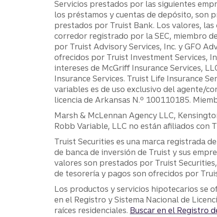
Servicios prestados por las siguientes empre
los préstamos y cuentas de depósito, son pr
prestados por Truist Bank. Los valores, las 
corredor registrado por la SEC, miembro de 
por Truist Advisory Services, Inc. y GFO Ad
ofrecidos por Truist Investment Services,
intereses de McGriff Insurance Services, L
Insurance Services. Truist Life Insurance S
variables es de uso exclusivo del agente/co
licencia de Arkansas N.º 100110185. Miem
Marsh & McLennan Agency LLC, Kensington Va
Robb Variable, LLC no están afiliados con T
Truist Securities es una marca registrada de
de banca de inversión de Truist y sus empre
valores son prestados por Truist Securities
de tesorería y pagos son ofrecidos por Trui
Los productos y servicios hipotecarios se o
en el Registro y Sistema Nacional de Licenc
raíces residenciales.
Buscar en el Registro 