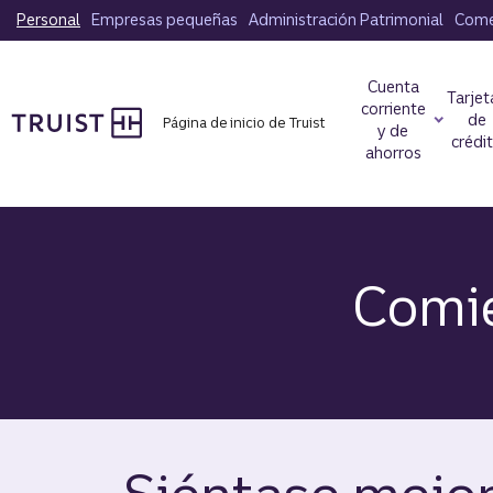
Saltar
Personal
Empresas pequeñas
Administración Patrimonial
Comer
al
contenido
Cuenta
principal
Tarjet
corriente
de
Página de inicio de Truist
y de
crédi
ahorros
Comie