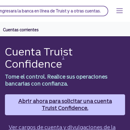
Saltar
al
Página de inicio de Truist
Ingresar
a la banca en línea de Truist y a otras cuentas.
contenido
principal
Cuentas corrientes
Cuenta Truist
Divulgación
1
Confidence
Tome el control. Realice sus operaciones
bancarias con confianza.
Abrir ahora
para solicitar una cuenta
Truist Confidence​​​​​​​.
Ver cargos de cuenta y divulgaciones
de la