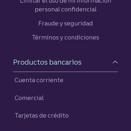
Limitar el uso de mi información
personal confidencial
Fraude y seguridad
Términos y condiciones
Navegación a pie de pági
Productos bancarios
Cuenta corriente
Comercial
Tarjetas de crédito
personales