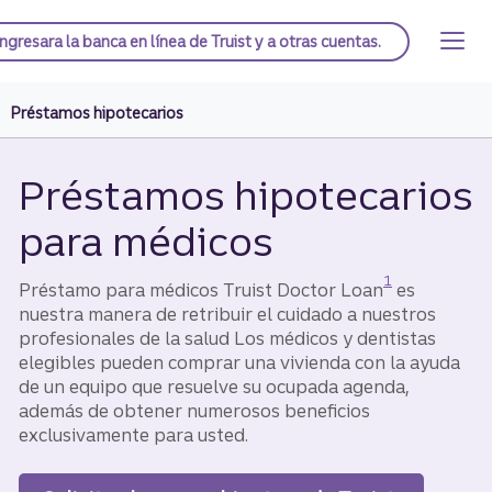
Saltar
al
Página de inicio de Truist
Ingresar
a la banca en línea de Truist y a otras cuentas.
contenido
principal
Préstamos hipotecarios
Préstamos hipotecarios
para médicos
Divulgación
1
Préstamo para médicos Truist Doctor Loan
es
nuestra manera de retribuir el cuidado a nuestros
profesionales de la salud Los médicos y dentistas
elegibles pueden comprar una vivienda con la ayuda
de un equipo que resuelve su ocupada agenda,
además de obtener numerosos beneficios
exclusivamente para usted.