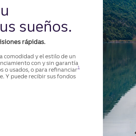
su
sus sueños.
isiones rápidas.
la comodidad y el estilo de un
anciamiento con y sin garantía
Divulgación
1
s o usados, o para refinanciar
e. Y puede recibir sus fondos