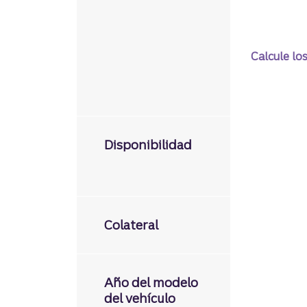
Progra
Calcule lo
Disponible
Disponibilidad
estados: A
NC, OH, PA
Vehículo r
Colateral
Modelos de 
Año del modelo
del vehículo