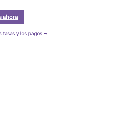
 para solicitar un préstamo para vehículo recreativ
e ahora
un préstamo sin garantía para vehículos rec
 con garantía.
s tasas y los pagos
de un préstamo sin garantía para vehíc
 en todo el país
 de interés
cciones