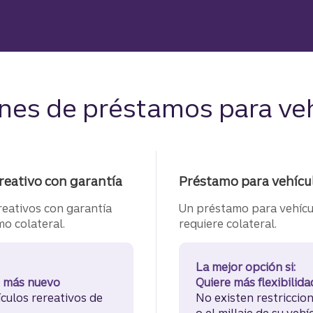
es de préstamos para veh
reativo con garantía
Préstamo para vehícul
reativos con garantía
Un préstamo para vehícul
mo colateral.
requiere colateral.
La mejor opción si:
o más nuevo
Quiere más flexibilida
culos rereativos de
No existen restriccio
o el millaje de su vehí