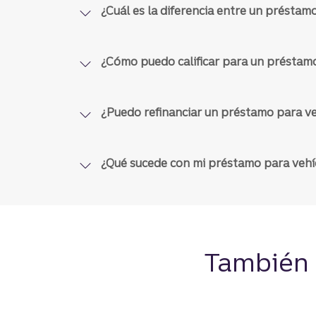
¿Cuál es la diferencia entre un préstam
Sin penali
Cargos
por pago a
el estado.
¿Cómo puedo calificar para un préstamo
Digital, P
Opciones de
¿Puedo refinanciar un préstamo para ve
en la sucur
pago
¿Qué sucede con mi préstamo para vehícu
Divu
10
90 días
Tasa de interés
fijada
También 
Hoy mism
Desembolso de
fondos