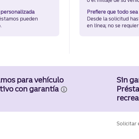
 personalizada
Prefiere que todo sea 
réstamos pueden
Desde la solicitud has
.
en línea; no se requier
amos para vehículo
Sin ga
tivo con garantía
Prést
recrea
o en persona
, o por teléfono si tiene una
Solicitar 
n Truist. Llame al
855-527-8762
.