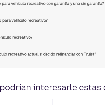
o para vehículo recreativo con garantía y uno sin garantía?
dades por pago anticipado. Los cargos
Sin cargos
trasado y pago devuelto varían según
anticipado
 para vehículo recreativo?
ago Automático, correo postal, teléfono,
Digital, P
hículo recreativo?
sal
lo recreativo actual si decido refinanciar con Truist?
lgación
Divu
10
30 días
Divulgación
3
podrían interesarle estas 
o
Hoy mism