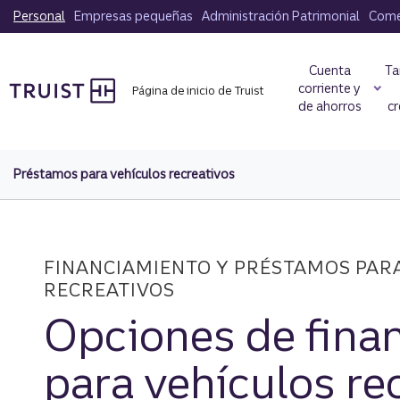
Saltar
Personal
Empresas pequeñas
Administración Patrimonial
Comer
al
contenido
Cuenta
Ta
principal
corriente y
Página de inicio de Truist
de ahorros
cr
Préstamos para vehículos recreativos
FINANCIAMIENTO Y PRÉSTAMOS PAR
RECREATIVOS
Opciones de fina
para vehículos re