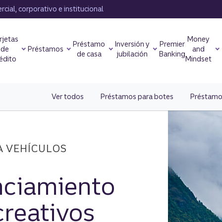
cial, corporativo e institucional
rjetas
Money
Préstamo
Inversión y
Premier
de
Préstamos
and
de casa
jubilación
Banking
édito
Mindset
Ver todos
los préstamos para vehículos recreativos.
Préstamos para botes
Préstamo
A VEHÍCULOS
nciamiento
creativos