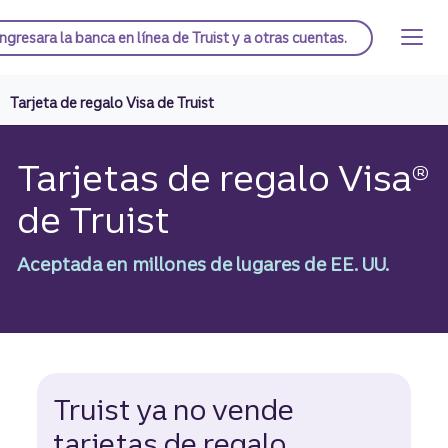
Saltar
al
Página de inicio de Truist
Ingresar
a la banca en línea de Truist y a otras cuentas.
contenido
principal
Tarjeta de regalo Visa de Truist
Tarjetas de regalo Visa®
de Truist
Aceptada en millones de lugares de EE. UU.
Truist ya no vende
tarjetas de regalo.