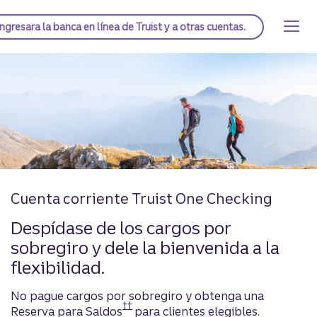
Saltar
al
Página de inicio de Truist
Ingresar
a la banca en línea de Truist y a otras cuentas.
contenido
Banca personal y co
principal
Cuenta corriente Truist One Checking
Despídase de los cargos por
sobregiro y dele la bienvenida a la
flexibilidad.
No pague cargos por sobregiro y obtenga una
††
Reserva para Saldos
para clientes elegibles.
Divulgación