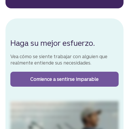
Haga su mejor esfuerzo.
Vea cómo se siente trabajar con alguien que
realmente entiende sus necesidades.
Comience a sentirse imparable
con sus metas
Eso no es bueno. No. No lo es. Voy a tener que hacer un drop. Espera. Prueba esto. ¿Qué? Cuando trabaja con alguien que sabe lo que necesita justo cuando lo
necesita, usted es imparable. Está bien. En Truist, creemos que sucede lo mismo con las operaciones bancarias. Esto funcionará. ¿Tienes algo para comer?
Revisa tu bolsillo. Truist: líderes en operaciones bancarias, inquebrantables en atención.