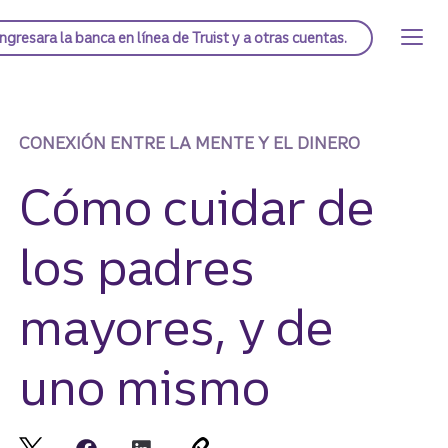
Saltar
al
Página de inicio de Truist
Ingresar
a la banca en línea de Truist y a otras cuentas.
contenido
principal
CONEXIÓN ENTRE LA MENTE Y EL DINERO
Cómo cuidar de
los padres
mayores, y de
uno mismo