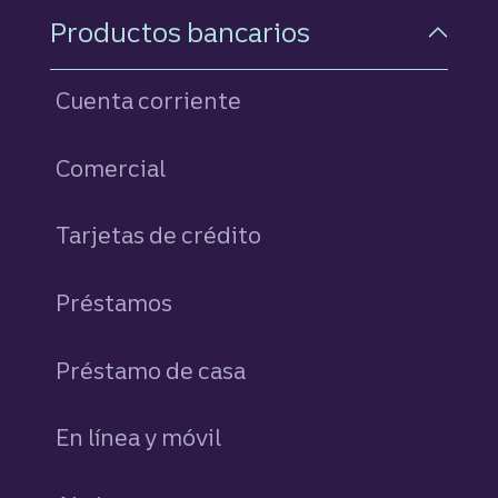
Navegación a pie de pági
Productos bancarios
Cuenta corriente
Comercial
Tarjetas de crédito
personales
Préstamos
personales
Préstamo de casa
En línea y móvil