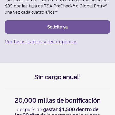
$85 por las tasa de TSA PreCheck® o Global Entry®
Divulgación
2
una vez cada cuatro años.
Solicite ya
una tarjeta de crédito T
Ver tasas, cargos y recompensas
Sin cargo anual
†
Divulgación sobre la tarjeta de crédito Truist
20,000 millas de bonificación
después de
gastar $1,500 dentro de