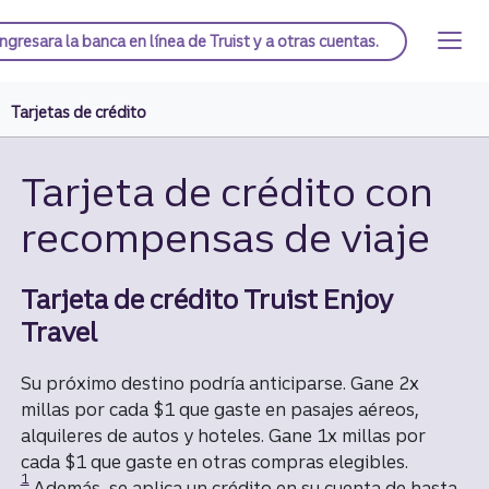
Saltar
al
Página de inicio de Truist
Ingresar
a la banca en línea de Truist y a otras cuentas.
contenido
principal
Tarjetas de crédito
Tarjeta de crédito con
recompensas de viaje
Tarjeta de crédito Truist Enjoy
Travel
Su próximo destino podría anticiparse. Gane 2x
millas por cada $1 que gaste en pasajes aéreos,
alquileres de autos y hoteles. Gane 1x millas por
Divulgación
cada $1 que gaste en otras compras elegibles.
1
Además, se aplica un crédito en su cuenta de hasta