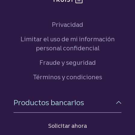
Privacidad
Limitar el uso de mi información
personal confidencial
Fraude y seguridad
Términos y condiciones
Navegación a pie de pági
Productos bancarios
Cuenta corriente
Solicitar ahora
Abrir cuenta
las tarjetas de crédito Tru