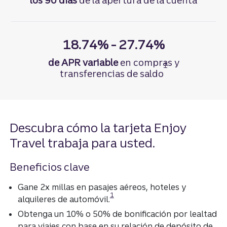
los 90 días
de la apertura de la cuenta
18.74% - 27.74%
de APR variable
en compras y
†
transferencias de saldo
Divulgación sobre la tarjeta de crédito Truist
Descubra cómo la tarjeta Enjoy
Travel trabaja para usted.
Beneficios clave
Gane 2x millas en pasajes aéreos, hoteles y
1
alquileres de automóvil.
Obtenga un 10% o 50% de bonificación por lealtad
para viajes con base en su relación de depósito de