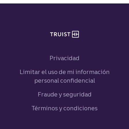
Pie de página del sitio
Privacidad
Limitar el uso de mi información
personal confidencial
Fraude y seguridad
Términos y condiciones
Navegación a pie de pági