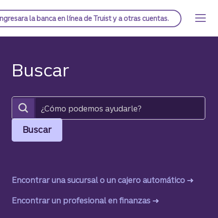
Saltar
al
Página de inicio de Truist
Ingresar
a la banca en línea de Truist y a otras cuentas.
contenido
principal
Buscar
Buscar
¿Cómo podemos ayudarle?
Buscar
Encontrar una sucursal o un cajero automático
Encontrar una sucursal o un cajero automático
Encontrar un profesional en finanzas
Encontrar un profesional en finanzas