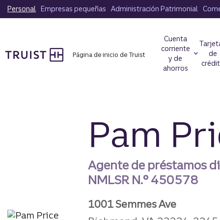
Saltar
Personal
Empresas pequeñas
Administración Patrimonial
Comer
al
contenido
Cuenta
principal
Tarjet
corriente
de
Página de inicio de Truist
y de
crédi
ahorros
Pam Pri
Agente de préstamos di
NMLSR N.°
450578
1001 Semmes Ave