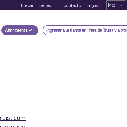
Más
Buscar
Sedes
Contacto
English
Abrir cuenta
Ingresar
a la banca en línea de Truist y a ot
ruist.com