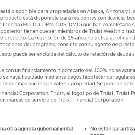
está disponible para propiedades en Alaska, Arizona y H
producto está disponible para residentes con licencia, be
 licencia (MD, DO, DPM, DDS, DMD) que han completado su 
posterior tienen que ser miembros de Truist Wealth o tra
te producto. La restricción de 15 años no aplica al refina
stricciones del programa; consulte con su agente de prést
 solo puede ser excluida del cálculo de relación de deuda s
ue con un financiamiento hipotecario del 100% no se acum
 se haya liquidado mediante pagos hipotecarios regulares 
a deber más que lo que vale su propiedad. Se podrían aplica
ancial Corporation. Truist, el logotipo de Truist, Truist P
n marcas de servicio de Truist Financial Corporation.
una otra agencia gubernamental
No están garantiza