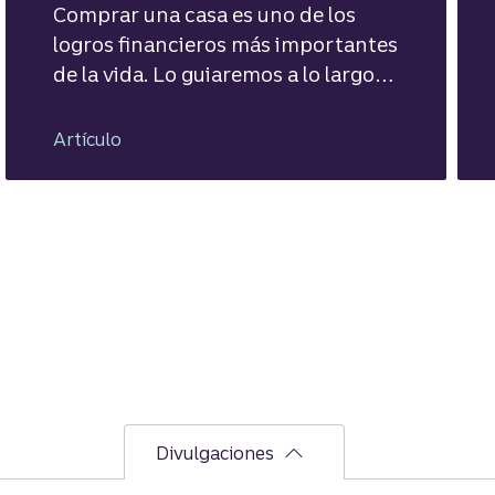
Comprar una casa es uno de los
logros financieros más importantes
de la vida. Lo guiaremos a lo largo
del proceso de financiamiento para
un préstamo de casa.
Artículo
Divulgaciones