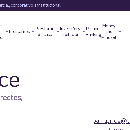
cial, corporativo e institucional
as
Money
Préstamo
Inversión y
Premier
Préstamos
and
de casa
jubilación
Banking
to
Mindset
ce
rectos,
pam.price@t