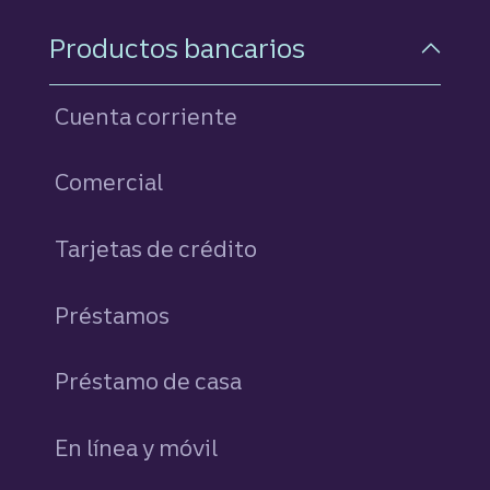
Navegación a pie de pági
Productos bancarios
Cuenta corriente
Comercial
Tarjetas de crédito
personales
Préstamos
personales
Préstamo de casa
En línea y móvil