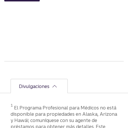
e la
solicit
ud
hasta
el
cierre
Divulgaciones
1
El Programa Profesional para Médicos no está
disponible para propiedades en Alaska, Arizona
y Hawái; comuníquese con su agente de
préstamos para obtener más detalles. Este