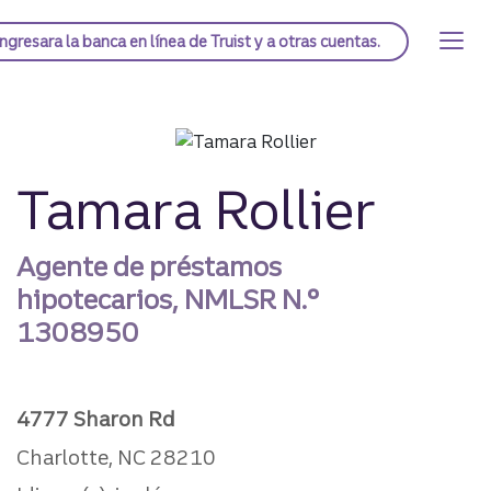
Saltar
al
Página de inicio de Truist
Ingresar
a la banca en línea de Truist y a otras cuentas.
contenido
principal
Tamara Rollier
Agente de préstamos
hipotecarios, NMLSR N.°
1308950
4777 Sharon Rd
Charlotte, NC 28210