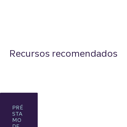
Recursos recomendados
PRÉ
STA
MO
DE