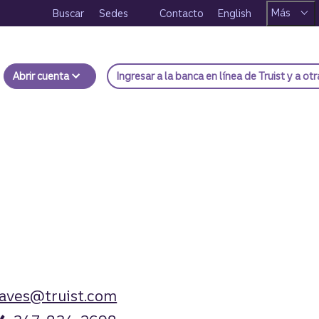
Más
Buscar
Sedes
Contacto
English
Abrir cuenta
Ingresar
a la banca en línea de Truist y a ot
raves@truist.com