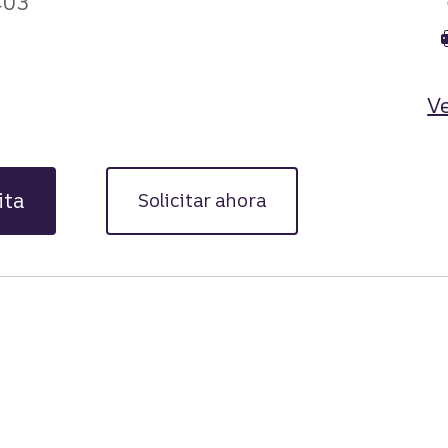
403
Ve
ita
Solicitar ahora