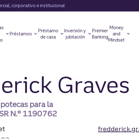
cial, corporativo e institucional
as
Money
Préstamo
Inversión y
Premier
Préstamos
and
de casa
jubilación
Banking
to
Mindset
erick Graves
ipotecas para la
SR N.°
1190762
et
fredderick.g