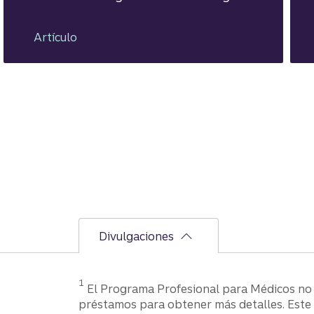
del proceso de financiamiento para
un préstamo de casa.
Artículo
Divulgaciones
1
El Programa Profesional para Médicos no 
préstamos para obtener más detalles. Este 