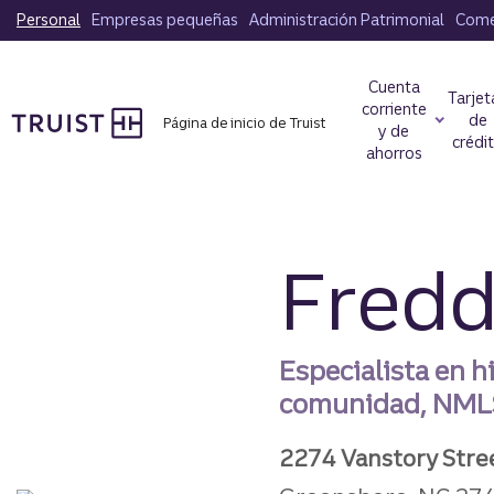
Saltar
Personal
Empresas pequeñas
Administración Patrimonial
Comer
al
contenido
Cuenta
principal
Tarjet
corriente
de
Página de inicio de Truist
y de
crédi
ahorros
Fredd
Especialista en h
comunidad, NML
2274 Vanstory Stre