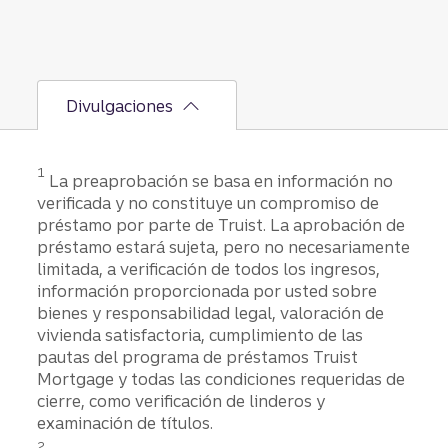
stas para
poder
calificar
para un
préstam
Divulgaciones
o para
vivienda
y
Divulgación
consegui
1
La preaprobación se basa en información no
r la casa
verificada y no constituye un compromiso de
de sus
préstamo por parte de Truist. La aprobación de
sueños.
préstamo estará sujeta, pero no necesariamente
limitada, a verificación de todos los ingresos,
información proporcionada por usted sobre
bienes y responsabilidad legal, valoración de
vivienda satisfactoria, cumplimiento de las
pautas del programa de préstamos Truist
Mortgage y todas las condiciones requeridas de
cierre, como verificación de linderos y
examinación de títulos.
Divulgación
2