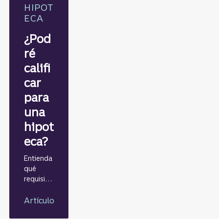
HIPOT
ECA
¿Pod
ré
califi
car
para
una
hipot
eca?
Entienda
qué
requisito
s piden
los
Artículo
prestami