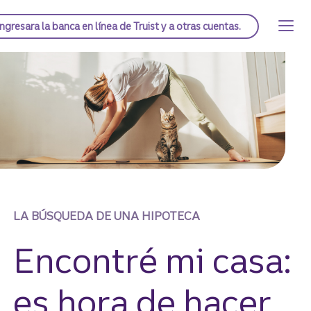
Saltar
al
Página de inicio de Truist
Ingresar
a la banca en línea de Truist y a otras cuentas.
contenido
principal
LA BÚSQUEDA DE UNA HIPOTECA
Encontré mi casa:
es hora de hacer