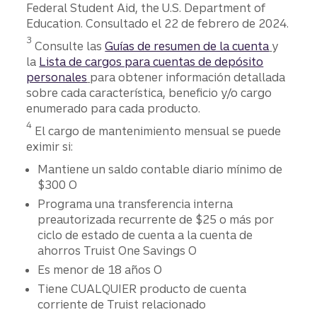
tarjeta
Federal Student Aid, the U.S. Department of
de
Education. Consultado el 22 de febrero de 2024.
crédito y
3
tomó el
Consulte las
Guías de resumen de la cuenta
y
control
la
Lista de cargos para cuentas de depósito
de sus
personales
para obtener información detallada
finanzas.
sobre cada característica, beneficio y/o cargo
enumerado para cada producto.
4
El cargo de mantenimiento mensual se puede
eximir si:
Mantiene un saldo contable diario mínimo de
$300 O
Programa una transferencia interna
preautorizada recurrente de $25 o más por
ciclo de estado de cuenta a la cuenta de
ahorros Truist One Savings O
Es menor de 18 años O
Tiene CUALQUIER producto de cuenta
corriente de Truist relacionado