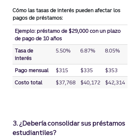
Cómo las tasas de interés pueden afectar los
pagos de préstamos:
Cómo las tasas de interés pueden afectar los pagos 
Ejemplo: préstamo de $29,000 con un plazo
de pago de 10 años
Tasa de
5.50%
6.87%
8.05%
interés
Pago mensual
$315
$335
$353
Costo total
$37,768
$40,172
$42,314
3. ¿Debería consolidar sus préstamos
estudiantiles?