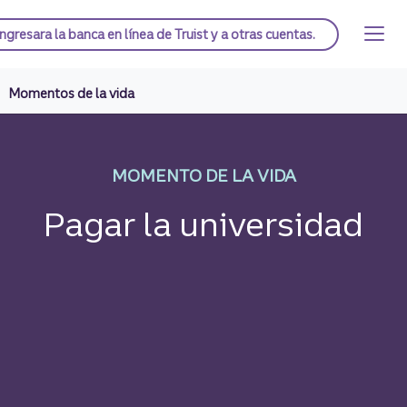
Saltar
al
Página de inicio de Truist
Ingresar
a la banca en línea de Truist y a otras cuentas.
contenido
principal
Momentos de la vida
Pague el total de l
MOMENTO DE LA VIDA
Pagar la universidad