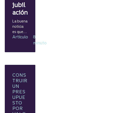
jubil
ación
La buena
noticia
es que
Artículo
8
no debe
elegir
minuto
entre
uno y
otro.
CONS
TRUIR
UN
PRES
UPUE
STO
POR