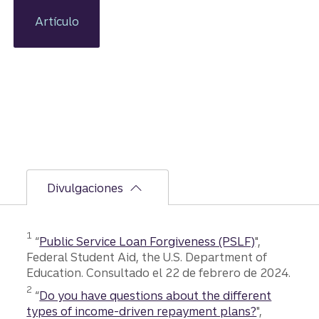
cuenta
de que
Artículo
tenía
más de
$20,000
en
deudas,
supo que
necesita
ba hacer
un
cambio.
Así es
Divulgaciones
como
creó un
plan de
1
“
Public Service Loan Forgiveness (PSLF)
",
pago
Federal Student Aid, the U.S. Department of
total de
Education. Consultado el 22 de febrero de 2024.
sus
deudas
2
“
Do you have questions about the different
de
types of income-driven repayment plans?
",