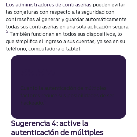
Los administradores de contraseñas
pueden evitar
las conjeturas con respecto a la seguridad con
contraseñas al generar y guardar automáticamente
Div
todas sus contraseñas en una sola aplicación segura.
5
También funcionan en todos sus dispositivos, lo
que simplifica el ingreso a sus cuentas, ya sea en su
teléfono, computadora o tablet.
99.9%
Cuanto la autenticación de múltiples
factores reduce sus posibilidades de ser
Divulgación
6
hackeado.
Sugerencia 4: active la
autenticación de múltiples