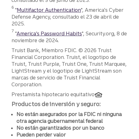
consultado el 9 de junio de 2025.
Divulgación
6
"
Multifactor Authentication
", America's Cyber
Defense Agency, consultado el 23 de abril de
2025.
Divulgación
7
"
America’s Password Habits
", Security.org, 8 de
noviembre de 2024.
Divulgaciones
Truist Bank, Miembro FDIC. © 2026 Truist
Financial Corporation. Truist, el logotipo de
Truist, Truist Purple, Truist One, Truist Marquee,
LightStream y el logotipo de LightStream son
marcas de servicio de Truist Financial
Corporation.
Prestamista hipotecario equitativo
Productos de inversión y seguro:
No están asegurados por la FDIC ni ninguna
otra agencia gubernamental federal
No están garantizados por un banco
Pueden perder valor