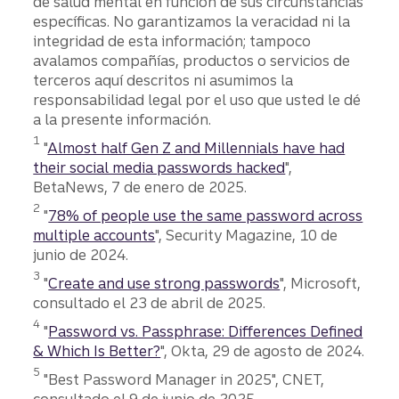
de salud mental en función de sus circunstancias
específicas. No garantizamos la veracidad ni la
integridad de esta información; tampoco
avalamos compañías, productos o servicios de
terceros aquí descritos ni asumimos la
responsabilidad legal por el uso que usted le dé
a la presente información.
Divulgación
1
"
Almost half Gen Z and Millennials have had
their social media passwords hacked
",
BetaNews, 7 de enero de 2025.
Divulgación
2
"
78% of people use the same password across
multiple accounts
", Security Magazine, 10 de
junio de 2024.
Divulgación
3
"
Create and use strong passwords
", Microsoft,
consultado el 23 de abril de 2025.
Divulgación
4
"
Password vs. Passphrase: Differences Defined
& Which Is Better?
", Okta, 29 de agosto de 2024.
Divulgación
5
"Best Password Manager in 2025", CNET,