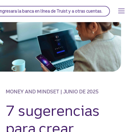
Saltar
al
Página de inicio de Truist
Ingresar
a la banca en línea de Truist y a otras cuentas.
contenido
principal
MONEY AND MINDSET | JUNIO DE 2025
7 sugerencias
para crear