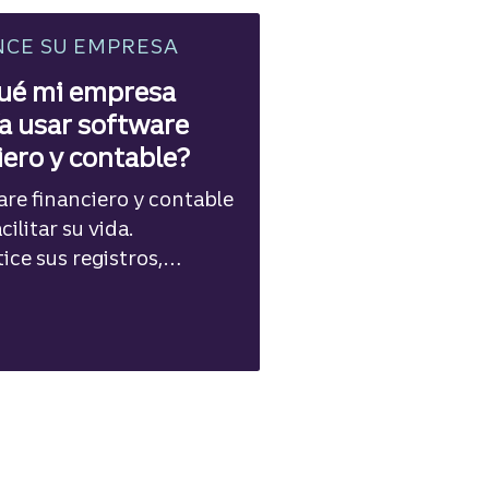
NCE SU EMPRESA
ué mi empresa
a usar software
iero y contable?
are financiero y contable
ilitar su vida.
ce sus registros,
zca buenos hábitos
s y conecte su cuenta
e para optimizar su
financiera.
empresas.