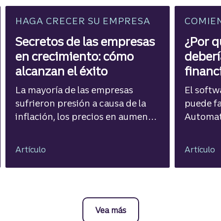
HAGA CRECER SU EMPRESA
COMIE
Secretos de las empresas
¿Por q
en crecimiento: cómo
deberí
alcanzan el éxito
financ
La mayoría de las empresas
El softw
sufrieron presión a causa de la
puede fac
inflación, los precios en aumento
Automati
y la economía. Pero algunas
estable
pequeñas empresas pudieron
contable
Artículo
Artículo
superar estos desafíos con
corrient
anticipación.
gestión 
Vea más
recursos de banca para 