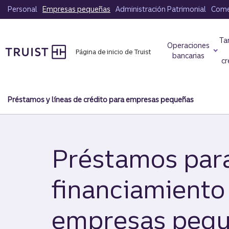
Saltar
Personal
Empresas pequeñas
Administración Patrimonial
Comer
al
contenido
Ta
principal
Operaciones
Página de inicio de Truist
bancarias
cr
Préstamos y líneas de crédito para empresas pequeñas
Préstamos para
financiamiento
empresas peq