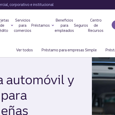
cial, corporativo e institucional
rjetas
Servicios
Beneficios
Centro
de
para
Préstamos
para
Seguros
de
édito
comercios
empleados
Recursos
Ver todos
los préstamos para empresas.
Préstamo para empresas Simple
Prést
 automóvil y
 para
ueñas