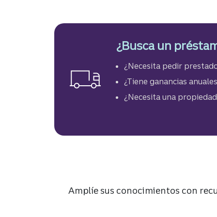
¿Busca un présta
¿Necesita pedir prestad
¿Tiene ganancias anuale
¿Necesita una propiedad 
Amplíe sus conocimientos con rec