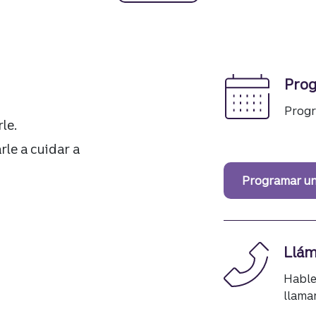
Prog
Progr
le.
e a cuidar a
Programar un
Llám
Hable
llama