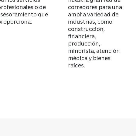
rofesionales o de
corredores para una
asesoramiento que
amplia variedad de
proporciona.
industrias, como
construcción,
financiera,
producción,
minorista, atención
médica y bienes
raíces.
ros para empresas