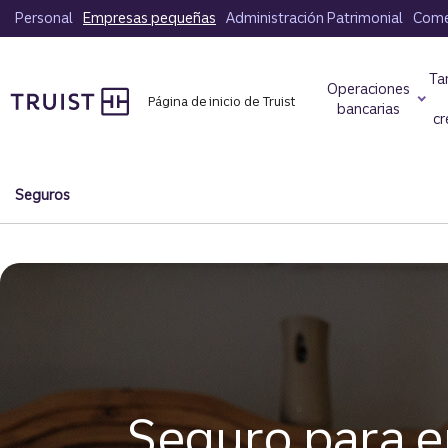
Saltar
Personal
Empresas pequeñas
Administración Patrimonial
Comer
al
contenido
Ta
principal
Operaciones
Página de inicio de Truist
bancarias
cr
Seguros
Seguro para 