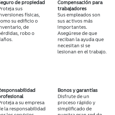
Seguro de propiedad
Compensación para
roteja sus
trabajadores
nversiones físicas,
Sus empleados son
omo su edificio o
sus activos más
nventario, de
importantes.
érdidas, robo o
Asegúrese de que
daños.
reciban la ayuda que
necesitan si se
lesionan en el trabajo.
Responsabilidad
Bonos y garantías
rofesional
Disfrute de un
roteja a su empresa
proceso rápido y
e la responsabilidad
simplificado de
or los servicios
nuestra gran red de