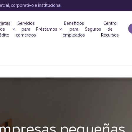
cial, corporativo e institucional
rjetas
Servicios
Beneficios
Centro
de
para
Préstamos
para
Seguros
de
édito
comercios
empleados
Recursos
empresas pequeñas