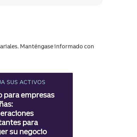
ariales. Manténgase informado con
A SUS ACTIVOS
o para empresas
ñas:
eraciones
antes para
er su negocio