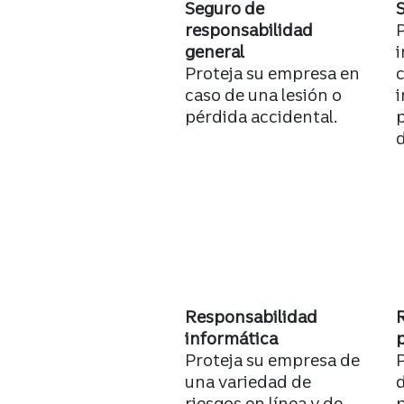
Seguro de
responsabilidad
P
general
i
Proteja su empresa en
c
caso de una lesión o
i
pérdida accidental.
p
Responsabilidad
informática
p
Proteja su empresa de
P
una variedad de
d
riesgos en línea y de
p