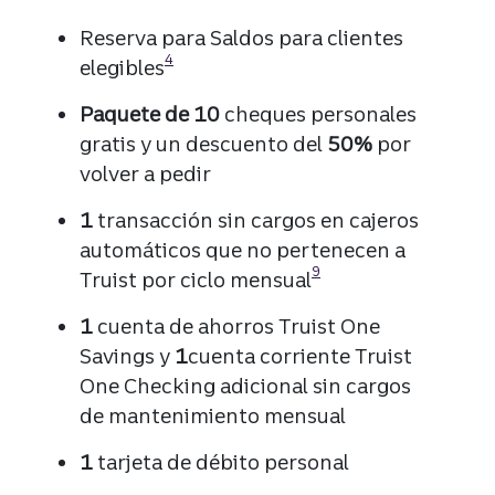
Reserva para Saldos para clientes
Divulgación
4
elegibles
Paquete de 10
cheques personales
gratis y un descuento del
50%
por
volver a pedir
1
transacción sin cargos en cajeros
automáticos que no pertenecen a
Divulgación
9
Truist por ciclo mensual
1
cuenta de ahorros Truist One
Savings y
1
cuenta corriente Truist
One Checking adicional sin cargos
de mantenimiento mensual
1
tarjeta de débito personal