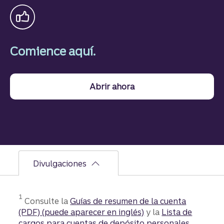
Comience aquí.
Abrir ahora
Divulgaciones
Divulgación
1
Consulte la
Guías de resumen de la cuenta
(PDF)
(puede aparecer en inglés)
y la
Lista de
cargos para cuentas de depósito personales