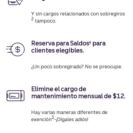
Divu
Y sin cargos relacionados con sobregiros
3
tampoco.
Divulgación
Reserva para Saldos
para
4
clientes elegibles.
¿Un poco sobregirado? No se preocupe.
Elimine el cargo de
mantenimiento mensual de $12.
Hay varias maneras diferentes de
Divulgación
5
exención
-¡Dígales adiós!