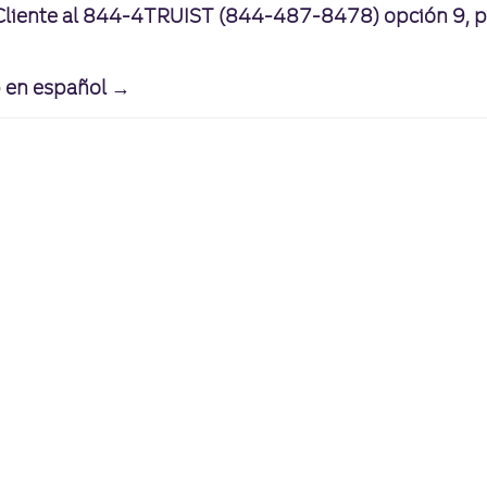
 Cliente al 844-4TRUIST (844-487-8478) opción 9, p
b en español →