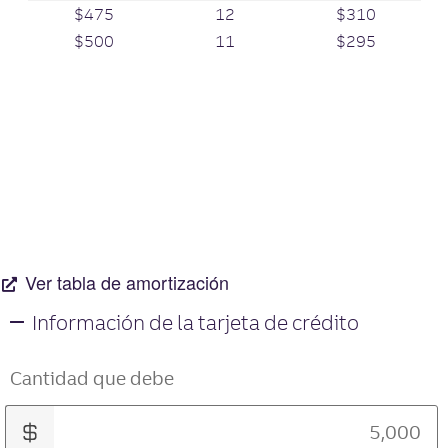
an
$475
12
$310
go
ternativo
an
$500
11
$295
ternativo
Ver tabla de amortización
Datos
Una
Información de la tarjeta de crédito
ingresados
nota
acerca
de
esta
Cantidad que debe
herramienta:
algunos
de
los