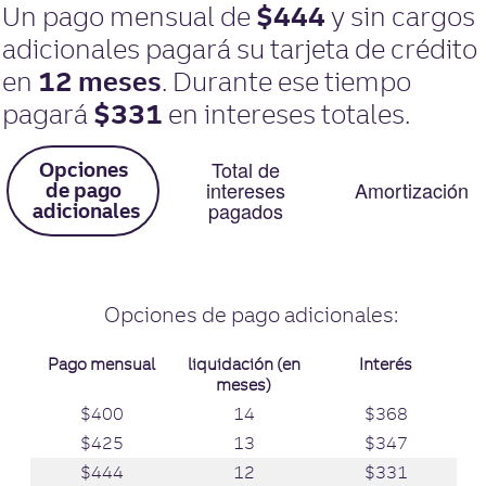
En
Resultados
Un pago mensual de
$444
y sin cargos
esta
adicionales pagará su tarjeta de crédito
herramienta,
los
en
12 meses
. Durante ese tiempo
resultados
aparecen
pagará
$331
en intereses totales.
antes
que
Cambiar
las
vistas
Total de
Opciones
entradas.
entre
intereses
Amortización
de pago
Opciones
pagados
adicionales
de
pago
adicionales
gráfico,
Total
de
Opciones de pago adicionales:
intereses
pagados
an
gráfico,
Pago mensual
liquidación (en
Interés
y
meses)
Amortización
an
$400
14
$368
tabla
ternativo
an
$425
13
$347
ternativo
an
$444
12
$331