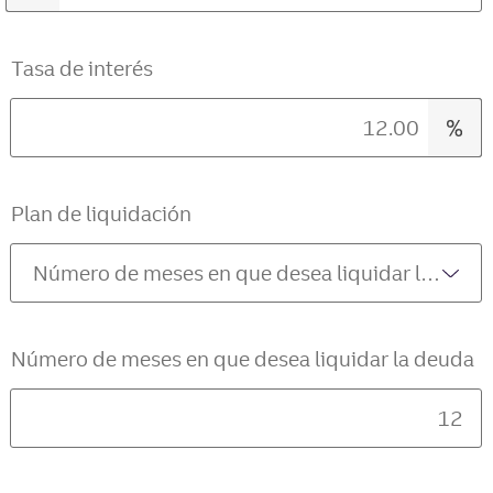
campos
están
completados
previamente
Tasa de interés
para
que
pueda
comenzar.
Mueva
los
controles
Plan de liquidación
deslizables
para
ingresar
un
número
y
cambiar
los
Número de meses en que desea liquidar la deuda
montos.
Los
resultados
de
la
calculadora
se